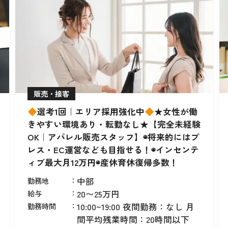
販売・接客
選考1回｜エリア採用強化中
★女性が働
きやすい環境あり・転勤なし★【完全未経験
OK｜アパレル販売スタッフ】◉将来的にはプ
レス・EC運営なども目指せる！◉インセンテ
ィブ最大月12万円◉産休育休復帰多数！
勤務地
：
中部
給与
：
20〜25万円
勤務時間
：
10:00~19:00 夜間勤務：なし 月
間平均残業時間：20時間以下