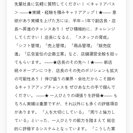
先輩社員に気軽に質問してください！ ＜キャリアパス
＞ ――★実績・経験を積みキャリアアップ！★―― 意
欲があり実績を上げた方には、半年～1年で副店長・店
長へ昇進のチャンスあり！ ぜひ積極的に、チャレンジ
してください！ 店長になると、「スタッフの育成」
「シフト管理」「売上管理」 「商品管理」「販売促
進」「広告宣伝の企画立案」など、店舗運営全般を担っ
てもらいます。 ――★店長のその先へ！★―― 新店
続々オープンにつき、店長のその先のポジションも拡大
の可能性あり！ 伸び盛りの業界・会社だからこそ掴め
るキャリアアップチャンスを ぜひあなたの手で掴んで
ください。 ――★ 一人ひとりの頑張りを評価★―― も
ちろん実績は重要ですが、それ以外にも多くの評価項目
があります。 「人を大切にしている」「周りと協力し
ている」といった、一人ひとりの能力を踏まえて 総合
的に評価するシステムとなっています。 「こうした案