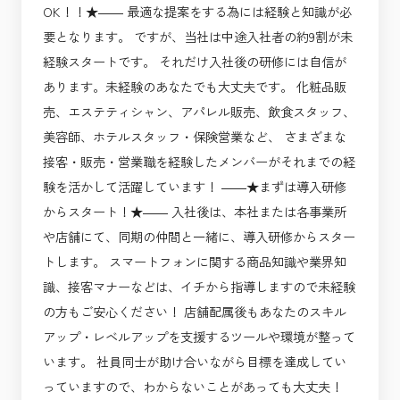
OK！！★―― 最適な提案をする為には経験と知識が必
要となります。 ですが、当社は中途入社者の約9割が未
経験スタートです。 それだけ入社後の研修には自信が
あります。未経験のあなたでも大丈夫です。 化粧品販
売、エステティシャン、アパレル販売、飲食スタッフ、
美容師、ホテルスタッフ・保険営業など、 さまざまな
接客・販売・営業職を経験したメンバーがそれまでの経
験を活かして活躍しています！ ――★まずは導入研修
からスタート！★―― 入社後は、本社または各事業所
や店舗にて、同期の仲間と一緒に、導入研修からスター
トします。 スマートフォンに関する商品知識や業界知
識、接客マナーなどは、イチから指導しますので未経験
の方もご安心ください！ 店舗配属後もあなたのスキル
アップ・レベルアップを支援するツールや環境が整って
います。 社員同士が助け合いながら目標を達成してい
っていますので、わからないことがあっても大丈夫！