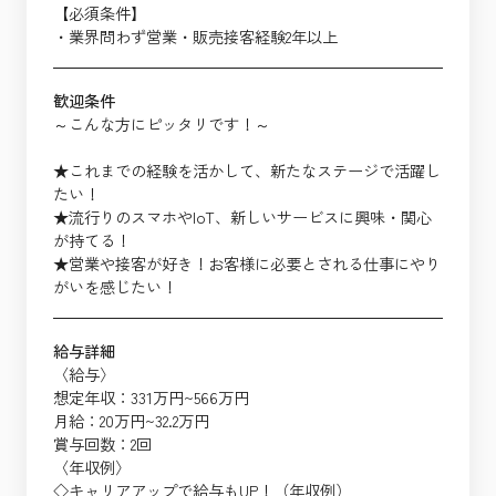
【必須条件】
・業界問わず営業・販売接客経験2年以上
歓迎条件
～こんな方にピッタリです！～
★これまでの経験を活かして、新たなステージで活躍し
たい！
★流行りのスマホやIoT、新しいサービスに興味・関心
が持てる！
★営業や接客が好き！お客様に必要とされる仕事にやり
がいを感じたい！
給与詳細
〈給与〉
想定年収：331万円~566万円
月給：20万円~32.2万円
賞与回数：2回
〈年収例〉
◇キャリアアップで給与もUP！（年収例）