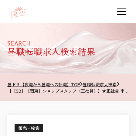
SEARCH
昼職転職求人検索結果
昼ドリ【夜職から昼職への転職】TOP
昼職転職求人検索
【【SB】【関東】ショップスタッフ（正社員）】★正社員 平均年収481万円★≪東京・神奈川・千葉・埼玉≫
販売・接客