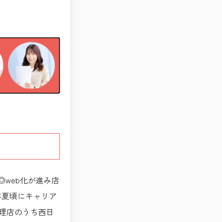
◎web化が進み店
4年夏頃にキャリア
代理店のうち西日