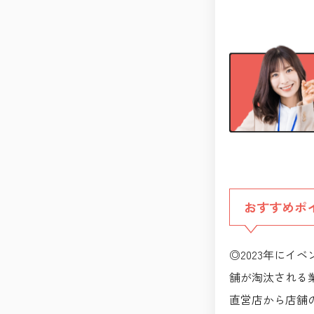
おすすめポ
◎2023年にイ
舗が淘汰される業
直営店から店舗の