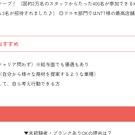
キープ！ （国約2万名のスタッフからたった400名が参加できるK
3名が招待されました♪） ◎ドコモ部門ではNTT様の最高店
おすすめ
キャリア問わず）※給与面でも優遇もあり
（自分から様々な商材を提案するような業種）
して、自ら考え行動できる方
▼未経験者・ブランクありOKの理由は？