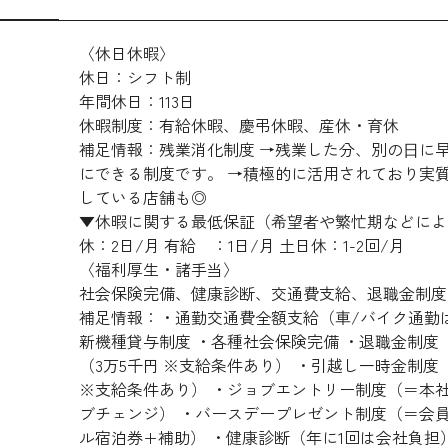
〈休日休暇〉
休日：シフト制
年間休日：113日
休暇制度：有給休暇、慶弔休暇、産休・育休
補足情報：残業消化制度 →残業した分、別の⽇に早
にできる制度です。 →積極的に活用されており実
している店舗も◎
▼休暇に関する最低保証（希望者や繁忙期などによ
休：2日/月 有給 ：1日/月 土日休：1-2回/月
〈福利厚生・諸手当〉
社会保険完備、健康診断、交通費支給、退職金制度
補足情報：・通勤交通費全額支給（車/バイク通勤
新機種貸与制度 ・各種社会保険完備 ・退職金制度
（3万5千円 ※支給条件あり） ・引越し一時金制度（最
※支給条件あり） ・ジョブエントリー制度（＝本
ブチェンジ） ・バースデープレゼント制度（＝会
ル宿泊券+補助） ・健康診断（年に1回は会社負担