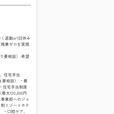
く退勤or1⽇休み
質残業ゼロを実現
り要相談） 希望
、住宅手当
は要相談） ・最
 ・住宅手当制度
大120,000円
社事業部へのジョ
員制リゾートホテ
） ・口腔ケア、