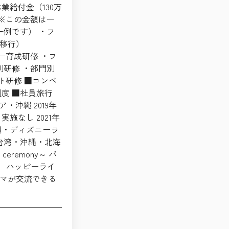
業給付金（130万
 ※この金額は一
一例です） ・フ
移行）
ー育成研修 ・フ
別研修 ・部門別
ト研修 ■コンベ
度 ■社員旅行
・沖縄 2019年
施なし 2021年
縄・ディズニーラ
・台湾・沖縄・北海
eremony～ バ
） ハッピーライ
マが交流できる