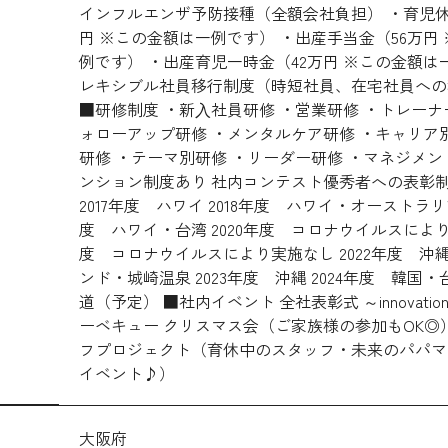
インフルエンザ予防接種（全額会社負担） ・育児休
円 ※この金額は一例です） ・出産手当金（56万円
例です） ・出産育児一時金（42万円 ※この金額は
レキシブル社員移行制度（時短社員、在宅社員への
■研修制度 ・新⼊社員研修 ・営業研修 ・トレーナ
ォローアップ研修 ・メンタルケア研修 ・キャリア
研修 ・テーマ別研修 ・リーダー研修 ・マネジメン
ンション制度あり 社内コンテスト優秀者への表彰制
2017年度 ハワイ 2018年度 ハワイ・オーストラリア
度 ハワイ・台湾 2020年度 コロナウイルスにより実
度 コロナウイルスにより実施なし 2022年度 沖
ンド・城崎温泉 2023年度 沖縄 2024年度 韓国
道（予定） ■社内イベント 全社表彰式 ～innovation c
ーベキュー クリスマス会（ご家族様の参加もOK◎
フプロジェクト（育休中のスタッフ・未来のパパマ
イベント♪）
大阪府