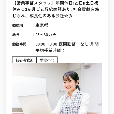
【営業事務スタッフ】年間休日125日!!土日祝
休み☆3か月ごと昇給面談あり! 社会貢献を感
じられ、成長性のある会社☆彡
：
東京都
勤務地
：
25〜30万円
給与
：
09:00~19:00 夜間勤務：なし 月間
勤務時間
平均残業時間：
初心者歓迎
学歴不問