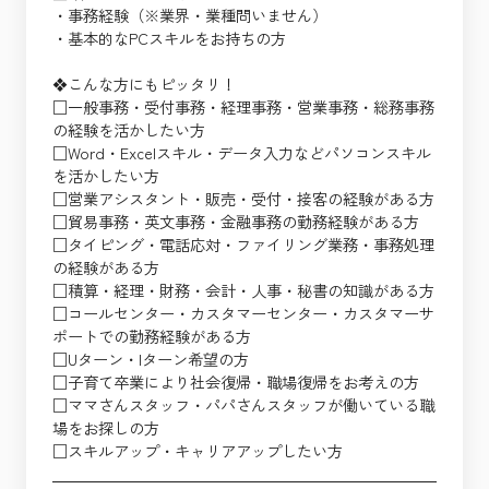
・事務経験（※業界・業種問いません）
・基本的なPCスキルをお持ちの方
❖こんな方にもピッタリ！
□一般事務・受付事務・経理事務・営業事務・総務事務
の経験を活かしたい方
□Word・Excelスキル・データ入力などパソコンスキル
を活かしたい方
□営業アシスタント・販売・受付・接客の経験がある方
□貿易事務・英文事務・金融事務の勤務経験がある方
□タイピング・電話応対・ファイリング業務・事務処理
の経験がある方
□積算・経理・財務・会計・人事・秘書の知識がある方
□コールセンター・カスタマーセンター・カスタマーサ
ポートでの勤務経験がある方
□Uターン・Iターン希望の方
□子育て卒業により社会復帰・職場復帰をお考えの方
□ママさんスタッフ・パパさんスタッフが働いている職
場をお探しの方
□スキルアップ・キャリアアップしたい方