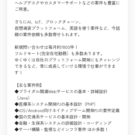
ヘルプデスクやカスタマーサポートなどの案件も豊富に
ご用意。
さらにAI、IoT、ブロックチェーン、
仮想通貨プラットフォーム、英語を使う案件など、今話
題の案件依頼も多数寄せられます。
新規問い合わせは毎月約7800件！
フルリモート(完全在宅勤務）も多数あります。
ゆくゆくは自社のプラットフォーム開発にもチャレンジ
できるなど、常に成長していける環境で仕事ができま
す！
【主な案件例】
◆ブライダル関連Webサービスの基本・詳細設計
（Java）
◆医療系システム開発PJの基本設計（PHP）
◆iOS/Android向けネイティブゲーム開発PJの要件定義
◆国の交通系サービスの基本設計・開発
◆金融・生保系システムの詳細設計・コーディング
◆サーバ構築・監視などインフラ案件 ほか多数！