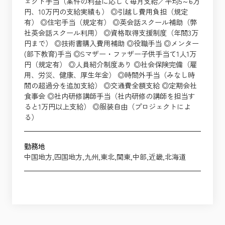
ェクト手当（案件の利益に応じて毎月支給／平均5～6万
円、10万円の支給実績も） ◎引越し費用負担（規定
有） ◎住宅手当（規定有） ◎英会話スクール補助（弊
社英会話スクール利用） ◎資格取得支援制度（年間3万
円まで） ◎技術書購入費用補助 ◎役職手当 ◎メンター
(部下教育)手当 ◎Sマザー・ファザー子供手当て1人1万
円（規定有） ◎人員紹介制度あり ◎社会保険完備（雇
用、労災、健康、厚生年金） ◎時間外手当（みなし時
間の超過分を追加支給） ◎交通費全額支給 ◎定期会社
食事会 ◎社内研修講師手当（社内研修の講師を担当す
ると1万円以上支給） ◎服装自由（プロジェクトによ
る）
勤務地
中国地方,四国地方,九州,東北,関東,中部,近畿,北海道