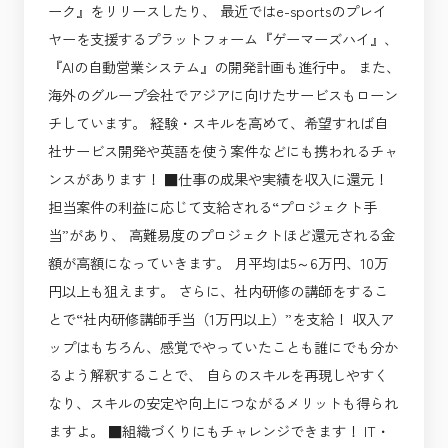
ーク』をリリースしたり、 最近ではe-sportsのプレイ
ヤーを支援するプラットフォーム『ゲーマーズハイ』、
『AIの自動営業システム』の開発計画も進行中。 また、
海外のグループ会社でアジアに向けたサービスもローン
チしています。 経験・スキルを高めて、希望すれば自
社サービス開発や英語を使う案件などにも携われるチャ
ンスがあります！ ■仕事の成果や実績を収入に還元！
担当案件の利益に応じて支給される“プロジェクト手
当”があり、 高難易度のプロジェクトほど還元される金
額が高額になっていきます。 月平均は5～6万円、10万
円以上も狙えます。 さらに、社内研修の講師をするこ
とで“社内研修講師手当（1万円以上）”を支給！ 収入ア
ップはもちろん、感覚でやっていたことも誰にでも分か
るよう解釈することで、 自らのスキルを再現しやすく
なり、スキルの安定や向上につながるメリットも得られ
ますよ。 ■組織づくりにもチャレンジできます！ IT・