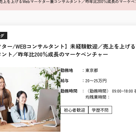
／売上を上げるWebマーケター兼コンサルタント／昨年比200％成長のマーケベ
ング
クター/WEBコンサルタント】未経験歓迎／売上を上げる
ント／昨年比200％成長のマーケベンチャー
勤務地
：
東京都
給与
：
20〜25万円
勤務時間
：
〈勤務時間〉 09:00~18:
均残業時間：
初心者歓迎
学歴不問