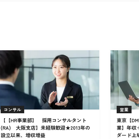
コンサル
営業
【【HR事業部】 採用コンサルタント
東京【D
(RA) 大阪支店】未経験歓迎★2013年の
業】年収
設立以来、増収増益
ダード上