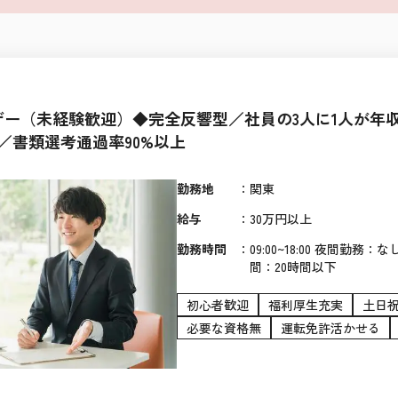
ー（未経験歓迎）◆完全反響型／社員の3人に1人が年収1
／書類選考通過率90%以上
勤務地
：
関東
給与
：
30万円以上
勤務時間
：
09:00~18:00 夜間勤務
間：20時間以下
初心者歓迎
福利厚生充実
土日
必要な資格無
運転免許活かせる