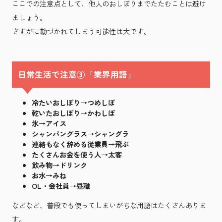
ここでの注意点として、他人のおしぼりまでたたむことは避け
ましょう。
さすがに勘づかれてしまう可能性は大です。
日常生活で注意③「業界用語」
冷たいおしぼり→つめしぼ
乾いたおしぼり→かわしぼ
氷→アイス
シャンパングラス→シャングラ
連絡もなく辞める従業員→飛ぶ
たくさんお金を使う人→太客
飲み物→ドリンク
お水→みね
OL・会社員→昼職
などなど、普段でも使ってしまいがちな用語はたくさんありま
す。