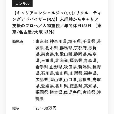
コンサル
【キャリアコンシェルジュ(CC)/リクルーティ
ングアドバイザー(RA)】未経験からキャリア
支援のプロへ／人物重視／年間休日123日 （東
京/名古屋/大阪 以外）
：
東京都,神奈川県,埼玉県,千葉県,茨
勤務地
城県,栃木県,群馬県,京都府,滋賀
県,奈良県,和歌山県,静岡県,岐阜
県,三重県,北海道,福島県,青森県,
岩手県,山形県,秋田県,新潟県,長野
県,石川県,富山県,山梨県,福井県,
広島県,岡山県,山口県,島根県,鳥取
県,愛媛県,香川県,徳島県,高知県,
福岡県,熊本県,鹿児島県,宮崎県,沖
縄県
：
25〜30万円
給与