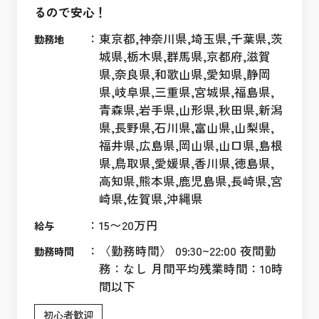
るので安心！
：
東京都,神奈川県,埼玉県,千葉県,茨
勤務地
城県,栃木県,群馬県,京都府,滋賀
県,奈良県,和歌山県,愛知県,静岡
県,岐阜県,三重県,宮城県,福島県,
青森県,岩手県,山形県,秋田県,新潟
県,長野県,石川県,富山県,山梨県,
福井県,広島県,岡山県,山口県,島根
県,鳥取県,愛媛県,香川県,徳島県,
高知県,熊本県,鹿児島県,長崎県,宮
崎県,佐賀県,沖縄県
：
15〜20万円
給与
：
〈勤務時間〉 09:30~22:00 夜間勤
勤務時間
務：なし 月間平均残業時間：10時
間以下
初心者歓迎