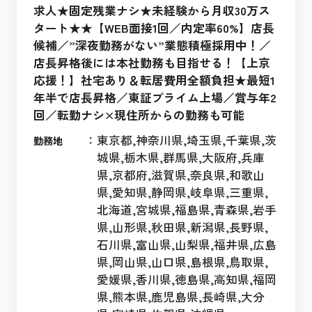
求人★固定残業ナシ★未経験から月収30万ス
タート★★【WEB面接1回／内定率60%】店長
候補／”深夜勤務がない”業態積極採用中！／
店長昇格後には本社勤務も目指せる！【上京
応援！】社宅あり＆転居費用全額負担★最短1
年半で店長昇格／東証プライム上場／賞与年2
回／転勤ナシ×現住所からの勤務も可能
：
東京都,神奈川県,埼玉県,千葉県,茨
勤務地
城県,栃木県,群馬県,大阪府,兵庫
県,京都府,滋賀県,奈良県,和歌山
県,愛知県,静岡県,岐阜県,三重県,
北海道,宮城県,福島県,青森県,岩手
県,山形県,秋田県,新潟県,長野県,
石川県,富山県,山梨県,福井県,広島
県,岡山県,山口県,島根県,鳥取県,
愛媛県,香川県,徳島県,高知県,福岡
県,熊本県,鹿児島県,長崎県,大分