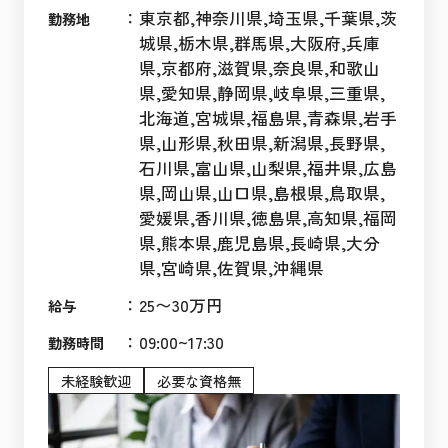
：
東京都,神奈川県,埼玉県,千葉県,茨
勤務地
城県,栃木県,群馬県,大阪府,兵庫
県,京都府,滋賀県,奈良県,和歌山
県,愛知県,静岡県,岐阜県,三重県,
北海道,宮城県,福島県,青森県,岩手
県,山形県,秋田県,新潟県,長野県,
石川県,富山県,山梨県,福井県,広島
県,岡山県,山口県,島根県,鳥取県,
愛媛県,香川県,徳島県,高知県,福岡
県,熊本県,鹿児島県,長崎県,大分
県,宮崎県,佐賀県,沖縄県
：
25〜30万円
給与
：
09:00~17:30
勤務時間
未経験歓迎
必要な資格無