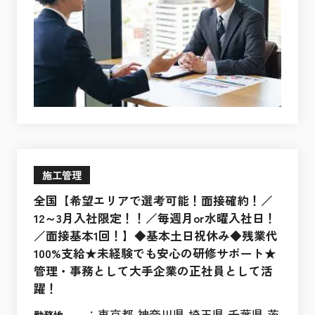
施工管理
全国【希望エリアで選考可能！面接確約！／
12～3月入社限定！！／毎週月or水曜入社日！
／面接基本1回！】◆基本土日祝休み◆残業代
100%支給★未経験でも安心の研修サポート★
管理・事務として大手企業の正社員として活
躍！
：
東京都,神奈川県,埼玉県,千葉県,茨
勤務地