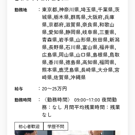
：
東京都,神奈川県,埼玉県,千葉県,茨
勤務地
城県,栃木県,群馬県,大阪府,兵庫
県,京都府,滋賀県,奈良県,和歌山
県,愛知県,静岡県,岐阜県,三重県,
青森県,岩手県,山形県,秋田県,新潟
県,長野県,石川県,富山県,福井県,
広島県,岡山県,山口県,島根県,鳥取
県,香川県,徳島県,高知県,福岡県,
熊本県,鹿児島県,長崎県,大分県,宮
崎県,佐賀県,沖縄県
：
20〜25万円
給与
：
〈勤務時間〉 09:00~17:00 夜間勤
勤務時間
務：なし 月間平均残業時間：残業
なし
初心者歓迎
学歴不問