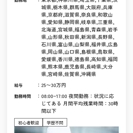
城県,栃木県,群馬県,大阪府,兵庫
県,京都府,滋賀県,奈良県,和歌山
県,愛知県,静岡県,岐阜県,三重県,
北海道,宮城県,福島県,青森県,岩手
県,山形県,秋田県,新潟県,長野県,
石川県,富山県,山梨県,福井県,広島
県,岡山県,山口県,島根県,鳥取県,
愛媛県,香川県,徳島県,高知県,福岡
県,熊本県,鹿児島県,長崎県,大分
県,宮崎県,佐賀県,沖縄県
：
25〜30万円
給与
：
08:00~17:00 夜間勤務：状況に応
勤務時間
じてある 月間平均残業時間：30時
間以下
初心者歓迎
学歴不問