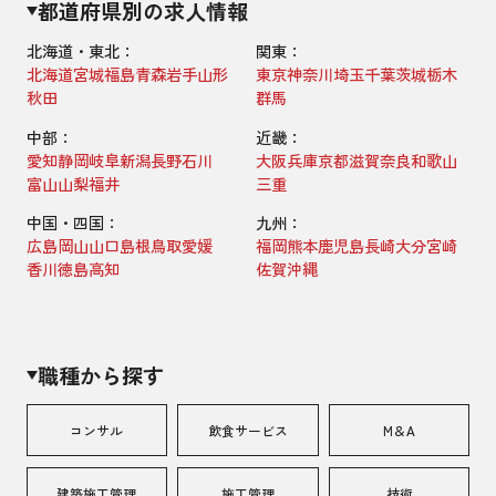
都道府県別の求人情報
北海道・東北：
関東：
北海道
宮城
福島
青森
岩手
山形
東京
神奈川
埼玉
千葉
茨城
栃木
秋田
群馬
中部：
近畿：
愛知
静岡
岐阜
新潟
長野
石川
大阪
兵庫
京都
滋賀
奈良
和歌山
富山
山梨
福井
三重
中国・四国：
九州：
広島
岡山
山口
島根
鳥取
愛媛
福岡
熊本
鹿児島
長崎
大分
宮崎
香川
徳島
高知
佐賀
沖縄
職種から探す
コンサル
飲食サービス
M＆A
建築施工管理
施工管理
技術