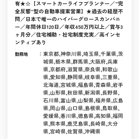
有★☆【スマートカーライフプランナー／”完
全反響”型の自動車提案営業】★過去の経歴不
問／日本で唯一のハイパーグロースカンパニ
ー／年間休日120日／年収450万円以上／賞与3
ヶ月分／住宅補助・社宅制度充実／高インセ
ンティブあり
：
東京都,神奈川県,埼玉県,千葉県,茨
勤務地
城県,栃木県,群馬県,大阪府,兵庫
県,京都府,滋賀県,奈良県,和歌山
県,愛知県,静岡県,岐阜県,三重県,
北海道,宮城県,福島県,青森県,岩手
県,山形県,秋田県,新潟県,長野県,
石川県,富山県,山梨県,福井県,広島
県,岡山県,山口県,島根県,鳥取県,
愛媛県,香川県,徳島県,高知県,福岡
県,熊本県,鹿児島県,長崎県,大分
県,宮崎県,佐賀県,沖縄県