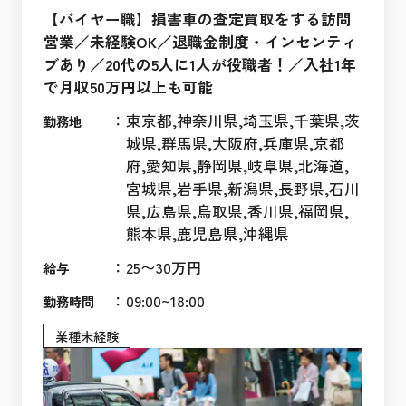
【バイヤー職】損害車の査定買取をする訪問
営業／未経験OK／退職金制度・インセンティ
ブあり／20代の5人に1人が役職者！／入社1年
で月収50万円以上も可能
：
東京都,神奈川県,埼玉県,千葉県,茨
勤務地
城県,群馬県,大阪府,兵庫県,京都
府,愛知県,静岡県,岐阜県,北海道,
宮城県,岩手県,新潟県,長野県,石川
県,広島県,鳥取県,香川県,福岡県,
熊本県,鹿児島県,沖縄県
：
25〜30万円
給与
：
09:00~18:00
勤務時間
業種未経験