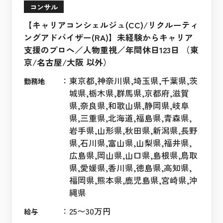
コンサル
【キャリアコンシェルジュ(CC)/リクルーティ
ングアドバイザー(RA)】未経験からキャリア
支援のプロへ／人物重視／年間休日123日 （東
京/名古屋/大阪 以外）
：
東京都,神奈川県,埼玉県,千葉県,茨
勤務地
城県,栃木県,群馬県,京都府,滋賀
県,奈良県,和歌山県,静岡県,岐阜
県,三重県,北海道,福島県,青森県,
岩手県,山形県,秋田県,新潟県,長野
県,石川県,富山県,山梨県,福井県,
広島県,岡山県,山口県,島根県,鳥取
県,愛媛県,香川県,徳島県,高知県,
福岡県,熊本県,鹿児島県,宮崎県,沖
縄県
：
25〜30万円
給与