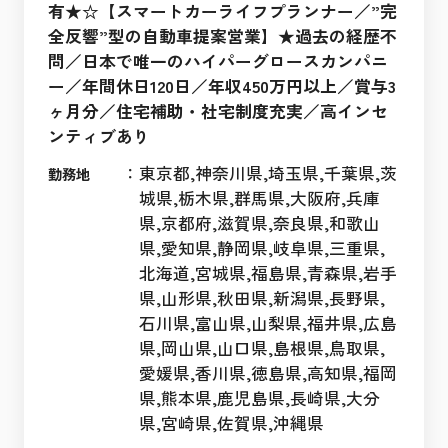
有★☆【スマートカーライフプランナー／”完
全反響”型の自動車提案営業】★過去の経歴不
問／日本で唯一のハイパーグロースカンパニ
ー／年間休日120日／年収450万円以上／賞与3
ヶ月分／住宅補助・社宅制度充実／高インセ
ンティブあり
：
東京都,神奈川県,埼玉県,千葉県,茨
勤務地
城県,栃木県,群馬県,大阪府,兵庫
県,京都府,滋賀県,奈良県,和歌山
県,愛知県,静岡県,岐阜県,三重県,
北海道,宮城県,福島県,青森県,岩手
県,山形県,秋田県,新潟県,長野県,
石川県,富山県,山梨県,福井県,広島
県,岡山県,山口県,島根県,鳥取県,
愛媛県,香川県,徳島県,高知県,福岡
県,熊本県,鹿児島県,長崎県,大分
県,宮崎県,佐賀県,沖縄県