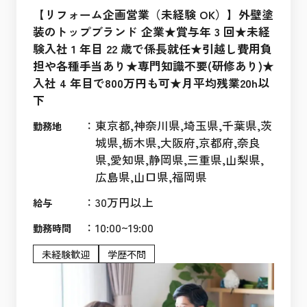
【リフォーム企画営業（未経験 OK）】外壁塗
装のトップブランド 企業★賞与年 3 回★未経
験入社 1 年目 22 歳で係長就任★引越し費用負
担や各種手当あり★専門知識不要(研修あり)★
入社 4 年目で800万円も可★月平均残業20h以
下
：
東京都,神奈川県,埼玉県,千葉県,茨
勤務地
城県,栃木県,大阪府,京都府,奈良
県,愛知県,静岡県,三重県,山梨県,
広島県,山口県,福岡県
：
30万円以上
給与
：
10:00~19:00
勤務時間
未経験歓迎
学歴不問