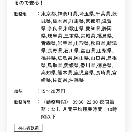
るので安心！
：
東京都,神奈川県,埼玉県,千葉県,茨
勤務地
城県,栃木県,群馬県,京都府,滋賀
県,奈良県,和歌山県,愛知県,静岡
県,岐阜県,三重県,宮城県,福島県,
青森県,岩手県,山形県,秋田県,新潟
県,長野県,石川県,富山県,山梨県,
福井県,広島県,岡山県,山口県,島根
県,鳥取県,愛媛県,香川県,徳島県,
高知県,熊本県,鹿児島県,長崎県,宮
崎県,佐賀県,沖縄県
：
15〜20万円
給与
：
〈勤務時間〉 09:30~22:00 夜間勤
勤務時間
務：なし 月間平均残業時間：10時
間以下
初心者歓迎