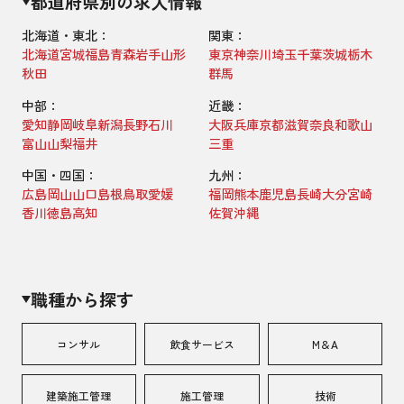
都道府県別の求人情報
北海道・東北：
関東：
北海道
宮城
福島
青森
岩手
山形
東京
神奈川
埼玉
千葉
茨城
栃木
秋田
群馬
中部：
近畿：
愛知
静岡
岐阜
新潟
長野
石川
大阪
兵庫
京都
滋賀
奈良
和歌山
富山
山梨
福井
三重
中国・四国：
九州：
広島
岡山
山口
島根
鳥取
愛媛
福岡
熊本
鹿児島
長崎
大分
宮崎
香川
徳島
高知
佐賀
沖縄
職種から探す
コンサル
飲食サービス
M＆A
建築施工管理
施工管理
技術