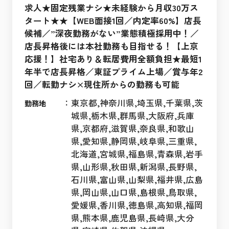
求人★固定残業ナシ★未経験から月収30万ス
タート★★【WEB面接1回／内定率60%】店長
候補／”深夜勤務がない”業態積極採用中！／
店長昇格後には本社勤務も目指せる！【上京
応援！】社宅あり＆転居費用全額負担★最短1
年半で店長昇格／東証プライム上場／賞与年2
回／転勤ナシ×現住所からの勤務も可能
：
東京都,神奈川県,埼玉県,千葉県,茨
勤務地
城県,栃木県,群馬県,大阪府,兵庫
県,京都府,滋賀県,奈良県,和歌山
県,愛知県,静岡県,岐阜県,三重県,
北海道,宮城県,福島県,青森県,岩手
県,山形県,秋田県,新潟県,長野県,
石川県,富山県,山梨県,福井県,広島
県,岡山県,山口県,島根県,鳥取県,
愛媛県,香川県,徳島県,高知県,福岡
県,熊本県,鹿児島県,長崎県,大分