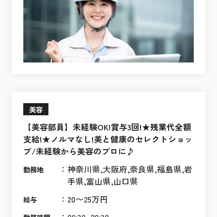
美容
【美容部員】未経験OK!賞与3回!★残業代全額
支給!★ノルマなし!美と健康のセレクトショッ
プ/未経験から美容のプロに♪
：
神奈川県,大阪府,奈良県,福島県,岩
勤務地
手県,富山県,山口県
：
20〜25万円
給与