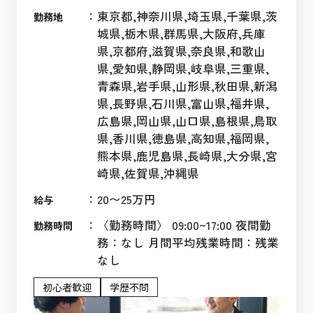
：
東京都,神奈川県,埼玉県,千葉県,茨
勤務地
城県,栃木県,群馬県,大阪府,兵庫
県,京都府,滋賀県,奈良県,和歌山
県,愛知県,静岡県,岐阜県,三重県,
青森県,岩手県,山形県,秋田県,新潟
県,長野県,石川県,富山県,福井県,
広島県,岡山県,山口県,島根県,鳥取
県,香川県,徳島県,高知県,福岡県,
熊本県,鹿児島県,長崎県,大分県,宮
崎県,佐賀県,沖縄県
：
20〜25万円
給与
：
〈勤務時間〉 09:00~17:00 夜間勤
勤務時間
務：なし 月間平均残業時間：残業
なし
初心者歓迎
学歴不問