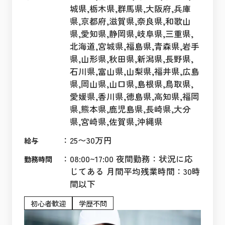
城県,栃木県,群馬県,大阪府,兵庫
県,京都府,滋賀県,奈良県,和歌山
県,愛知県,静岡県,岐阜県,三重県,
北海道,宮城県,福島県,青森県,岩手
県,山形県,秋田県,新潟県,長野県,
石川県,富山県,山梨県,福井県,広島
県,岡山県,山口県,島根県,鳥取県,
愛媛県,香川県,徳島県,高知県,福岡
県,熊本県,鹿児島県,長崎県,大分
県,宮崎県,佐賀県,沖縄県
：
25〜30万円
給与
：
08:00~17:00 夜間勤務：状況に応
勤務時間
じてある 月間平均残業時間：30時
間以下
初心者歓迎
学歴不問