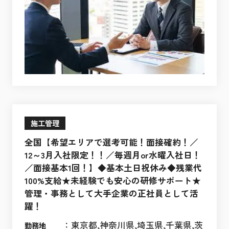
施工管理
全国【希望エリアで選考可能！面接確約！／
12～3月入社限定！！／毎週月or水曜入社日！
／面接基本1回！】◆基本土日祝休み◆残業代
100%支給★未経験でも安心の研修サポート★
管理・事務として大手企業の正社員として活
躍！
：
東京都,神奈川県,埼玉県,千葉県,茨
勤務地