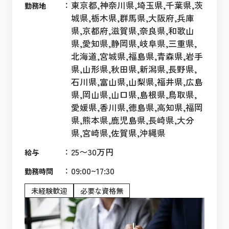
：
東京都,神奈川県,埼玉県,千葉県,茨
勤務地
城県,栃木県,群馬県,大阪府,兵庫
県,京都府,滋賀県,奈良県,和歌山
県,愛知県,静岡県,岐阜県,三重県,
北海道,宮城県,福島県,青森県,岩手
県,山形県,秋田県,新潟県,長野県,
石川県,富山県,山梨県,福井県,広島
県,岡山県,山口県,島根県,鳥取県,
愛媛県,香川県,徳島県,高知県,福岡
県,熊本県,鹿児島県,長崎県,大分
県,宮崎県,佐賀県,沖縄県
：
25〜30万円
給与
：
09:00~17:30
勤務時間
未経験歓迎
必要な資格無