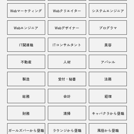
Webマーケティング
Webクリエイター
システムエンジニア
Webエンジニア
Webデザイナー
プログラマ
IT関連職
ITコンサルタント
美容
不動産
人材
アパレル
製造
受付・秘書
法務
総務
会計
経理
財務
清掃
キャバクラから昼職
ガールズバーから昼職
ラウンジから昼職
風俗から昼職