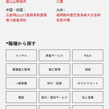
富山
山梨
福井
三重
中国・四国：
九州：
広島
岡山
山口
島根
鳥取
愛媛
福岡
熊本
鹿児島
長崎
大分
宮崎
香川
徳島
高知
佐賀
沖縄
職種から探す
コンサル
飲食サービス
M＆A
建築施工管理
施工管理
技術
一般事務
仲介・売買
ホテルフロント
建設
旅行・宿泊サービス
法人営業