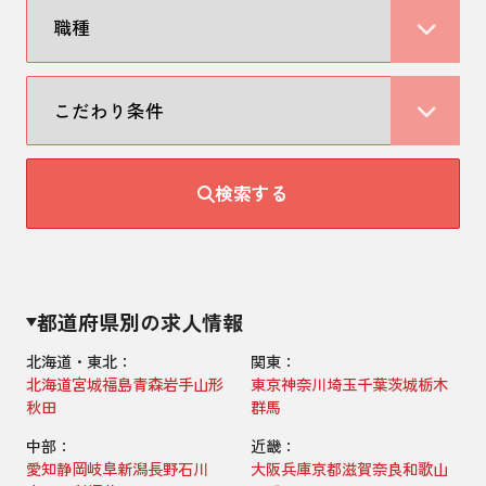
検索する
都道府県別の求人情報
北海道・東北：
関東：
北海道
宮城
福島
青森
岩手
山形
東京
神奈川
埼玉
千葉
茨城
栃木
秋田
群馬
中部：
近畿：
愛知
静岡
岐阜
新潟
長野
石川
大阪
兵庫
京都
滋賀
奈良
和歌山