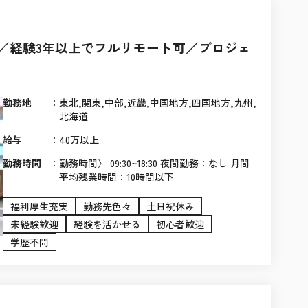
／経験3年以上でフルリモート可／プロジェ
勤務地
：
東北,関東,中部,近畿,中国地方,四国地方,九州,
北海道
給与
：
40万以上
勤務時間
：
勤務時間〉 09:30~18:30 夜間勤務：なし 月間
平均残業時間：10時間以下
福利厚生充実
勤務先色々
土日祝休み
未経験歓迎
経験を活かせる
初心者歓迎
学歴不問