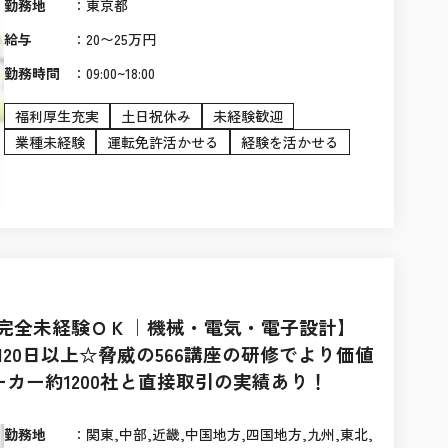
勤務地
：
東京都
給与
：
20〜25万円
勤務時間
：
09:00~18:00
福利厚生充実
土日祝休み
未経験歓迎
業種未経験
運転免許活かせる
経験を活かせる
完全未経験ＯＫ｜機械・電気・電子設計】
120日以上☆脅威の566講座の研修でより価値
カー約1200社と直接取引の実績あり！
勤務地
：
関東,中部,近畿,中国地方,四国地方,九州,東北,