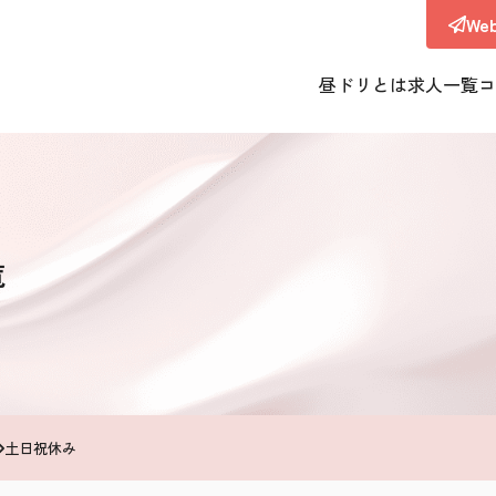
W
昼ドリとは
求人一覧
コ
覧
土日祝休み