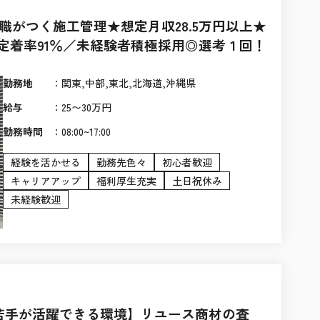
職がつく施工管理★想定月収28.5万円以上★
で定着率91％／未経験者積極採用◎選考１回！
勤務地
：
関東,中部,東北,北海道,沖縄県
給与
：
25〜30万円
勤務時間
：
08:00~17:00
経験を活かせる
勤務先色々
初心者歓迎
キャリアアップ
福利厚生充実
土日祝休み
未経験歓迎
若手が活躍できる環境】リユース商材の査